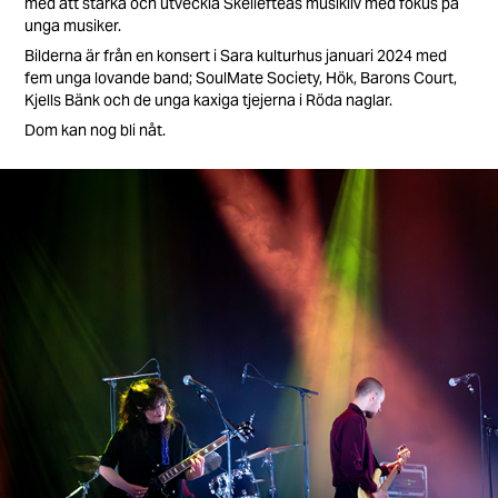
med att stärka och utveckla Skellefteås musikliv med fokus på
unga musiker.
Bilderna är från en konsert i Sara kulturhus januari 2024 med
fem unga lovande band; SoulMate Society, Hök, Barons Court,
Kjells Bänk och de unga kaxiga tjejerna i Röda naglar.
Dom kan nog bli nåt.