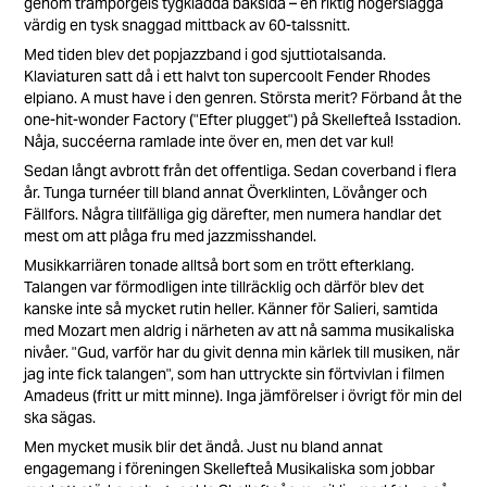
genom tramporgels tygklädda baksida – en riktig högerslägga
värdig en tysk snaggad mittback av 60-talssnitt.
Med tiden blev det popjazzband i god sjuttiotalsanda.
Klaviaturen satt då i ett halvt ton supercoolt Fender Rhodes
elpiano. A must have i den genren. Största merit? Förband åt the
one-hit-wonder Factory ("Efter plugget") på Skellefteå Isstadion.
Nåja, succéerna ramlade inte över en, men det var kul!
Sedan långt avbrott från det offentliga. Sedan coverband i flera
år. Tunga turnéer till bland annat Överklinten, Lövånger och
Fällfors. Några tillfälliga gig därefter, men numera handlar det
mest om att plåga fru med jazzmisshandel.
Musikkarriären tonade alltså bort som en trött efterklang.
Talangen var förmodligen inte tillräcklig och därför blev det
kanske inte så mycket rutin heller. Känner för Salieri, samtida
med Mozart men aldrig i närheten av att nå samma musikaliska
nivåer. "Gud, varför har du givit denna min kärlek till musiken, när
jag inte fick talangen", som han uttryckte sin förtvivlan i filmen
Amadeus (fritt ur mitt minne). Inga jämförelser i övrigt för min del
ska sägas.
Men mycket musik blir det ändå. Just nu bland annat
engagemang i föreningen Skellefteå Musikaliska som jobbar