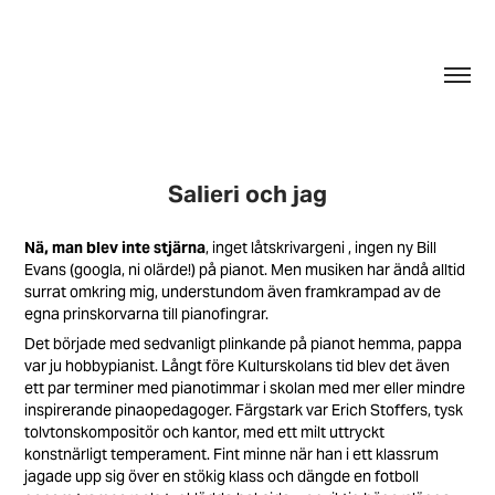
Salieri och jag
Nä, man blev inte stjärna
, inget låtskrivargeni , ingen ny Bill
Evans (googla, ni olärde!) på pianot. Men musiken har ändå alltid
surrat omkring mig, understundom även framkrampad av de
egna prinskorvarna till pianofingrar.
Det började med sedvanligt plinkande på pianot hemma, pappa
var ju hobbypianist. Långt före Kulturskolans tid blev det även
ett par terminer med pianotimmar i skolan med mer eller mindre
inspirerande pinaopedagoger. Färgstark var Erich Stoffers, tysk
tolvtonskompositör och kantor, med ett milt uttryckt
konstnärligt temperament. Fint minne när han i ett klassrum
jagade upp sig över en stökig klass och dängde en fotboll